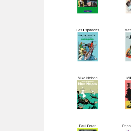
Les Espadons
Matt
Mike Nelson
MI
Paul Foran
Peppe