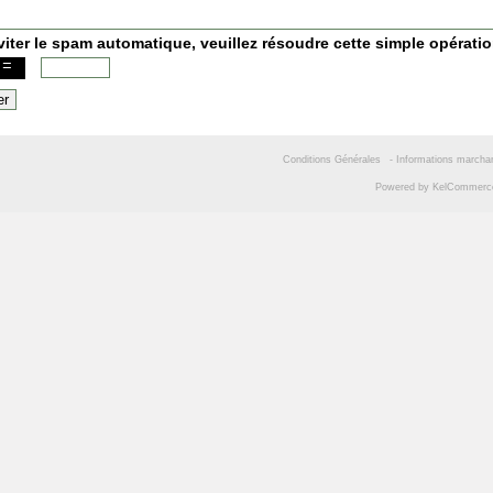
viter le spam automatique, veuillez résoudre cette simple opérati
Conditions Générales
-
Informations marcha
Powered by
KelCommer