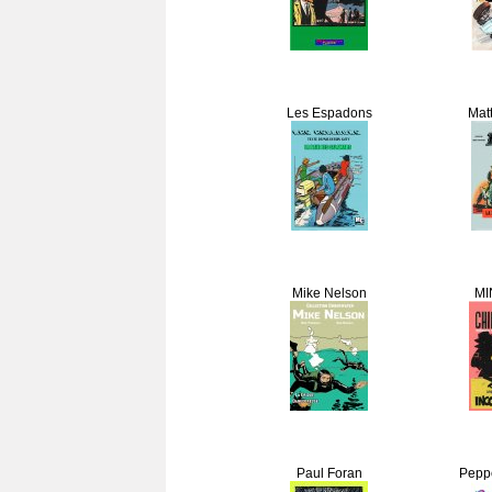
Les Espadons
Matt
Mike Nelson
MI
Paul Foran
Peppe