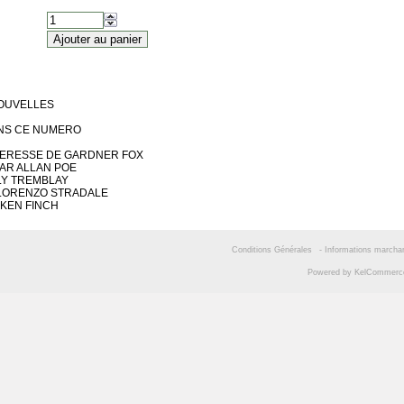
OUVELLES
ANS CE NUMERO
ERESSE DE GARDNER FOX
AR ALLAN POE
LY TREMBLAY
AR LORENZO STRADALE
 KEN FINCH
Conditions Générales
-
Informations marcha
Powered by
KelCommer