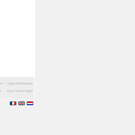
nd
-
Login administrateur
ce
-
Ouvrir votre e-shop?