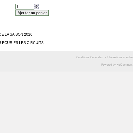
E LA SAISON 2026,
S ECURIES LES CIRCUITS
Conditions Générales
-
Informations marcha
Powered by
KelCommer