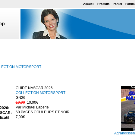
Accueil
Produits
Panier
Forum
op
LECTION MOTORSPORT
GUIDE NASCAR 2026
COLLECTION MOTORSPORT
GN26
10,00
10,00€
Par Michael Laperle
2026:
60 PAGES COULEURS ET NOIR
ASCAR:
7,00€
icatif:
Agrandissem