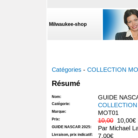
Milwaukee-shop
Catégories
-
COLLECTION M
Résumé
GUIDE NASCA
Nom:
Catégorie:
COLLECTIO
Marque:
MOT01
Prix:
10,00
10,00€
GUIDE NASCAR 2025:
Par Michael La
Livraison, prix indicatif:
7,00€